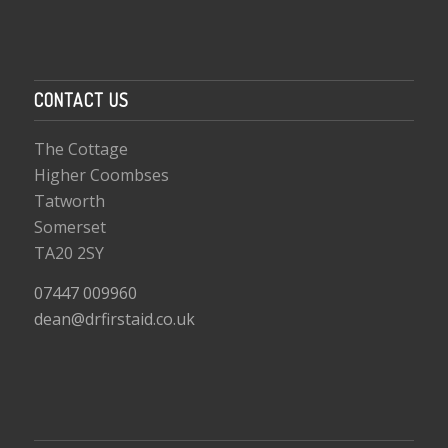
CONTACT US
The Cottage
Higher Coombses
Tatworth
Somerset
TA20 2SY
07447 009960
dean@drfirstaid.co.uk